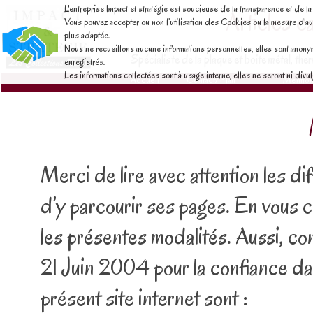
L'entreprise Impact et stratégie est soucieuse de la transparence et de la
Articles c
Vous pouvez accepter ou non l’utilisation des Cookies ou la mesure d'au
plus adaptée.
Nous ne recueillons aucune informations personnelles, elles sont anonymes,
Spécialiste de la plaque et boite métal, th
enregistrés.
Les informations collectées sont à usage interne, elles ne seront ni div
Accueil
Contact/Plan
Mention
Merci de lire avec attention les di
d’y parcourir ses pages. En vous 
les présentes modalités. Aussi, c
21 Juin 2004 pour la confiance da
présent site internet sont
: