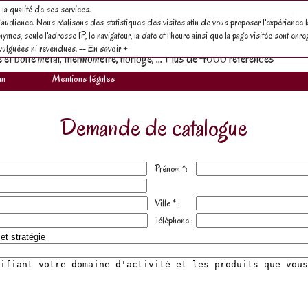
 la qualité de ses services.
Articles cadeaux, déco, rétro, sous lic
audience. Nous réalisons des statistiques des visites afin de vous proposer l'expérience l
es, seule l'adresse IP, le navigateur, la date et l'heure ainsi que la page visitée sont enreg
divulguées ni revendues. --
En savoir +
e et boite métal, thermomètre, horloge, ... Plus de 4000 références
an
Mentions légales
Demande de catalogue
Prénom *:
Ville * :
Télèphone :