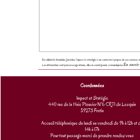
En validant le formulaire, j'autorise Impact et stratégie à me contacter à propos de ses services o
En savoir 
Les informations sont pour un usage interne, elles ne seront jamais communiquées.
Coordonnées
Impact et Statégie
440 rue de la Haie Plouvier N°6 CRT1 de Lesquin
59273 Fretin
Accueil téléphonique du lundi au vendredi de 9h à 12h et 
14h à 17h
Pour tout passage merci de prendre rendez vous