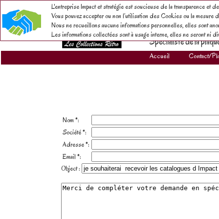
L'entreprise Impact et stratégie est soucieuse de la transparence et de
Vous pouvez accepter ou non l’utilisation des Cookies ou la mesure d'
Nous ne recueillons aucune informations personnelles, elles sont anonym
Les informations collectées sont à usage interne, elles ne seront ni 
Spécialiste de la plaqu
Accueil
Contact/Pl
Nom *:
Société *:
Adresse *:
Email *:
Object :