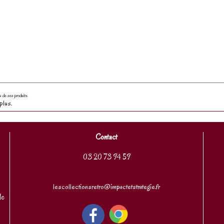
u de ses produits.
plus.
Contact
03 20 73 94 59
lescollectionsretro@impactetstrategie.fr
de